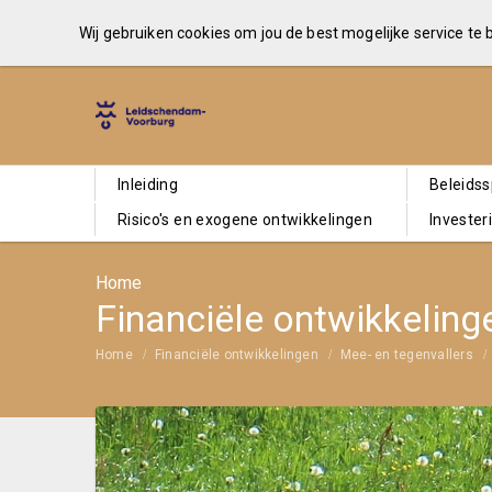
Wij gebruiken cookies om jou de best mogelijke service te
Inleiding
Beleids
Risico's en exogene ontwikkelingen
Invester
Home
Financiële ontwikkeling
Home
Financiële ontwikkelingen
Mee- en tegenvallers